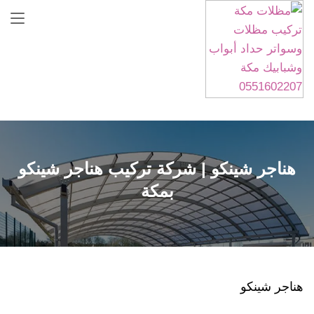
Skip
to
content
هناجر شينكو | شركة تركيب هناجر شينكو
بمكة
هناجر شينكو