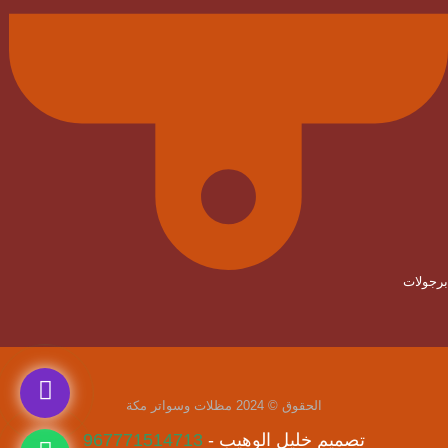
برجولات
الحقوق © 2024
مظلات وسواتر مكة
تصميم خليل الوهيب
-
967771514713