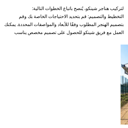
لتركيب هناجر شينكو، يُنصح باتباع الخطوات التالية:
التخطيط والتصميم: قم بتحديد الاحتياجات الخاصة بك وقم
بتصميم الهنجر المطلوب وفقًا للأبعاد والمواصفات المحددة. يمكنك
العمل مع فريق شينكو للحصول على تصميم مخصص يناسب
احتياجاتك.
الاستعلام والتواصل: قم بالاتصال بشركة شينكو لطلب استشارة
ومعرفة التفاصيل اللازمة لتركيب الهنجر. يمكنك مناقشة
المتطلبات والمواصفات الفنية والحصول على عرض أسعار
مفصل.
التركيب: بعد الموافقة على العرض وتوقيع الاتفاقية، ستبدأ شركة
شينكو في تجهيز المكونات المطلوبة والبدء في عملية التركيب.
يتم تنفيذ التركيب بواسطة فريق من الفنيين المهرة والمتخصصين.
الانتهاء والتسليم: بعد الانتهاء من عملية التركيب، ستتم مراجعة
وفحص الهنجر للتأكد من جودة التركيب والامتثال للمواصفات
المطلوبة. سيتم تسليم الهنجر الجاهز للاستخدام.