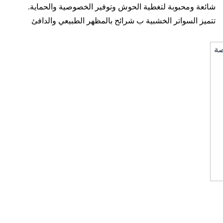
شائعة ومحبوبة لتغطية الحوش وتوفير الخصوصية والحماية.
تتميز السواتر الخشبية ب شرائح بالمظهر الطبيعي والدافئ
للخشب، مما يعطي جوًا جماليًا رائعًا للحوش. بالإضافة إلى ذلك،
الخشب يمتلك متانة جيدة ويمكن تعديله وتشكيله بسهولة لتناسب
التصميم الخارجي للمنزل.
تستخدم السواتر الخشبية ب شرائح في العديد من التطبيقات مثل:
تغطية الحوش: يمكن استخدامها لتحديد حدود الحوش وتغطية
المنطقة الخارجية للممتلكات.
خصوصية الحوش: يوفر الساتر الخشبي ب شرائح خصوصية عالية
للحوش، حيث يمنع الرؤية من الخارج.
الجمالية والديكور: يضفي الساتر الخشبي ب شرائح مظهرًا جماليًا
ودافئًا للحوش، ويمكن تنسيقه مع تصميم الديكور الخارجي
للمنزل.
سواتر خشبية شرائح لوفر · 2 - سواتر خشبية مجدول افقي و
مجدولة · 3 - سواتر حديد ابجور شرائح · 4 - سواتر حديد مجدولة
بشكلين افقي وعمودي مجدول