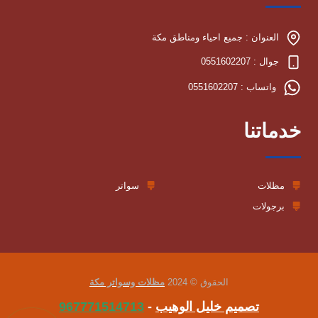
العنوان : جميع احياء ومناطق مكة
جوال : 0551602207
واتساب : 0551602207
خدماتنا
مظلات
سواتر
برجولات
الحقوق © 2024
مظلات وسواتر مكة
تصميم خليل الوهيب
-
967771514713