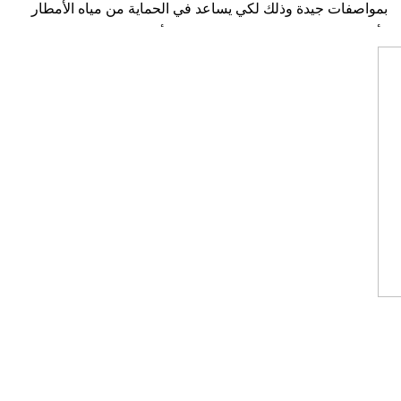
بمواصفات جيدة وذلك لكي يساعد في الحماية من مياه الأمطار
وأيضًا يساعد في الحماية والتخفيف من أشعة الشمس، ويمكنكم
الحصول على أي نوع تحتاجون إليه بسهولة
أنواع القرميد
قرميد حجري
قرميد معدني
قرميد فخاري
قرميد بلاستيك
قرميد سيراميك
تركيب قرميد مكة معلم قرميد