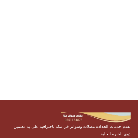
متحركة, شركة تركيب مظلات حدائق,مظلات هرمية , مظلات
مخروطية , مظلات قبب , مظلات نصف دائرة , مظلات شد
انشائي , مظلات حدائق, مظلات حدائق, مظلات قماش , مظلات
بولي , مظلات مسابح ,مظلات جلسات , مظلات شرائح , مظلات
قماشية , مظلات مواقف , مظلات متحركة , افضل مظلات ,
ورشة تفصيل مظلات , سندويش بانل , اشكال مظلات , انواع
المظلات , افضل انواع المظلات , مظلات مكة مظلات وسواتر
بمكة , شركة مظلات بمكة
نقدم خدمات الحدادة مظلات وسواتر في مكة باحترافية على يد معلمين
ذوي الخبره العالية .