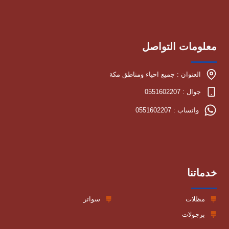
انواع المظلات , افضل انواع المظلات , مظلات مكة مظلات
وسواتر بمكة , شركة مظلات بمكة
معلومات التواصل
العنوان : جميع احياء ومناطق مكة
جوال : 0551602207
واتساب : 0551602207
خدماتنا
مظلات
سواتر
برجولات