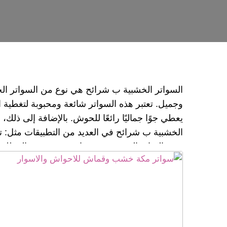
السواتر الخشبية ب شرائح هي نوع من السواتر الخ
وجميل. تعتبر هذه السواتر شائعة ومحبوبة لتغطية
يعطي جوًا جماليًا رائعًا للحوش. بالإضافة إلى ذل
الخشبية ب شرائح في العديد من التطبيقات مثل: 
يوفر الساتر الخشبي ب شرائح خصوصية عالية للحوش،
4 - سواتر حديد مجدولة بشكلين افقي وعمودي مج
حديد اسعار سواتر الاحواش سواتر , سواتر مكة ,س
سواتر افضل سواتر مكة ,سواتر قماش مكة , سواتر
,افضل سواتر مكة ,ساتر فلل,سواتر منازل مكة ,سو