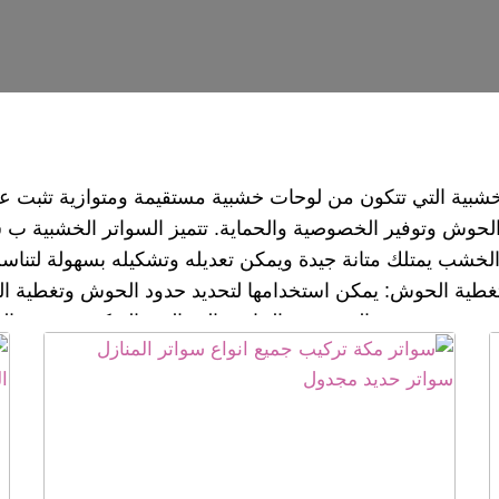
شبية التي تتكون من لوحات خشبية مستقيمة ومتوازية تثبت عل
 الحوش وتوفير الخصوصية والحماية. تتميز السواتر الخشبية ب
ك، الخشب يمتلك متانة جيدة ويمكن تعديله وتشكيله بسهولة لتن
تغطية الحوش: يمكن استخدامها لتحديد حدود الحوش وتغطية ا
 حيث يمنع الرؤية من الخارج. الجمالية والديكور: يضفي السات
دول سواتر للحوش السواتر العسكرية سواتر بلاستيك سواتر 
واتر مكة ,رقم سواتر لكسان مكة ,سواتر مكة ,سواتر حديد مك
 مكة , سواتر هرمية مكة , سواتر مكة , سواتر احواش مكة ,س
اتر مكة , سواتر مكة , سواتر مكة ,سواتر حديد مكه,افضل سو