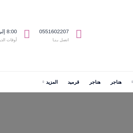
0551602207
8:00 إلى 11:00
اتصل بـنـا
أوقات الدو
هناجر
هناجر
قرميد
المزيد