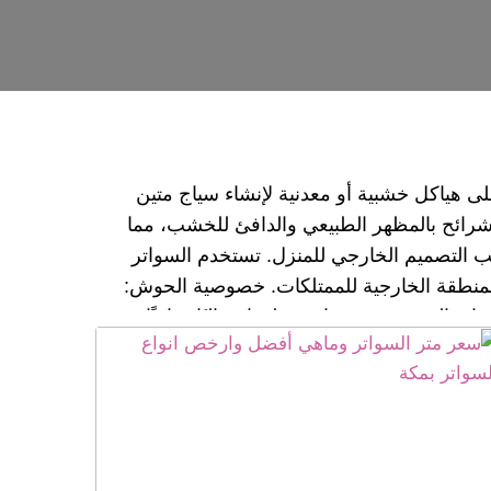
ى هياكل خشبية أو معدنية لإنشاء سياج متين
 شرائح بالمظهر الطبيعي والدافئ للخشب، مما
اسب التصميم الخارجي للمنزل. تستخدم السواتر
لمنطقة الخارجية للممتلكات. خصوصية الحوش:
ر الخشبي ب شرائح مظهرًا جماليًا ودافئًا
للحوش، ويمكن تنسيقه مع تصميم الديكور الخارجي للمنزل. سواتر خشبية شرائح لوفر · 2 - سواتر خشبية مجدول افقي و مجدولة · 3 - سواتر حديد ابجور شرائح ·
حديد افضل سواتر للحوش اسعار السواتر سواتر
ة ,سواتر حديد مكة, سواتر مكة ,سواتر مكة ,
واتر حديد مكة ,سواتر خشبية,سواتر حديد
اتر بمكة , سواتر شينكو, سواتر مكة سواتر